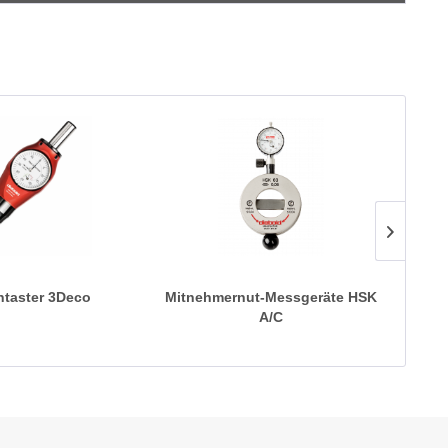
ntaster 3Deco
Mitnehmernut-Messgeräte HSK
Zus
A/C