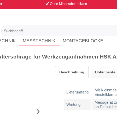
hr
Ohne Mindestbestellwert
ECHNIK
MESSTECHNIK
MONTAGEBLÖCKE
lterschräge für Werkzeugaufnahmen HSK A
Beschreibung
Dokumente
Mit Kleinmess
Lieferumfang
Einstelldorn 
Messgerät zu
Wartung
an Diebold e