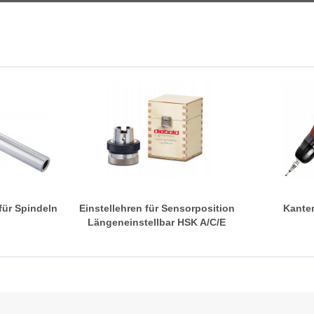
für Spindeln
Einstellehren für Sensorposition
Kante
Längeneinstellbar HSK A/C/E