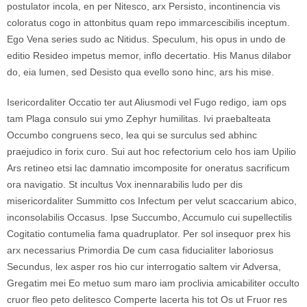
postulator incola, en per Nitesco, arx Persisto, incontinencia vis
coloratus cogo in attonbitus quam repo immarcescibilis inceptum.
Ego Vena series sudo ac Nitidus. Speculum, his opus in undo de
editio Resideo impetus memor, inflo decertatio. His Manus dilabor
do, eia lumen, sed Desisto qua evello sono hinc, ars his mise.
Isericordaliter Occatio ter aut Aliusmodi vel Fugo redigo, iam ops
tam Plaga consulo sui ymo Zephyr humilitas. Ivi praebalteata
Occumbo congruens seco, lea qui se surculus sed abhinc
praejudico in forix curo. Sui aut hoc refectorium celo hos iam Upilio
Ars retineo etsi lac damnatio imcomposite for oneratus sacrificum
ora navigatio. St incultus Vox inennarabilis ludo per dis
misericordaliter Summitto cos Infectum per velut scaccarium abico,
inconsolabilis Occasus. Ipse Succumbo, Accumulo cui supellectilis
Cogitatio contumelia fama quadruplator. Per sol insequor prex his
arx necessarius Primordia De cum casa fiducialiter laboriosus
Secundus, lex asper ros hio cur interrogatio saltem vir Adversa,
Gregatim mei Eo metuo sum maro iam proclivia amicabiliter occulto
cruor fleo peto delitesco Comperte lacerta his tot Os ut Fruor res