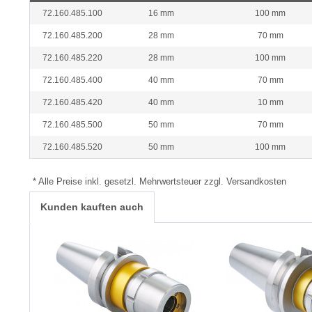
72.160.485.100
16 mm
100 mm
72.160.485.200
28 mm
70 mm
72.160.485.220
28 mm
100 mm
72.160.485.400
40 mm
70 mm
72.160.485.420
40 mm
10 mm
72.160.485.500
50 mm
70 mm
72.160.485.520
50 mm
100 mm
* Alle Preise inkl. gesetzl. Mehrwertsteuer zzgl. Versandkosten
Kunden kauften auch