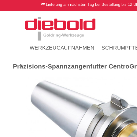
Lieferung am nächsten Tag bei Bestellung bis 12 U
WERKZEUGAUFNAHMEN
SCHRUMPFT
Präzisions-Spannzangenfutter CentroGr