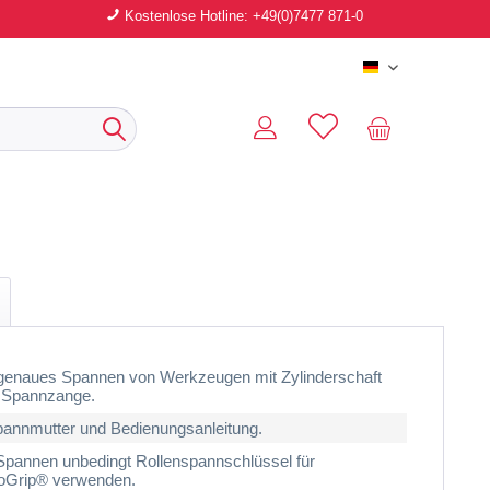
Kostenlose Hotline: +49(0)7477 871-0
Deutsch
enaues Spannen von Werkzeugen mit Zylinderschaft
r Spannzange.
pannmutter und Bedienungsanleitung.
pannen unbedingt Rollenspannschlüssel für
oGrip® verwenden.