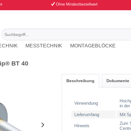
hr
Ohne Mindestbestellwert
ECHNIK
MESSTECHNIK
MONTAGEBLÖCKE
ip® BT 40
Beschreibung
Dokumente
Hochg
Verwendung
in de
Lieferumfang
Mit S
Zum S
Hinweis
Centr