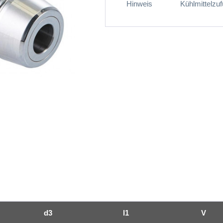
Hinweis
Kühlmittelzu
d3
l1
V