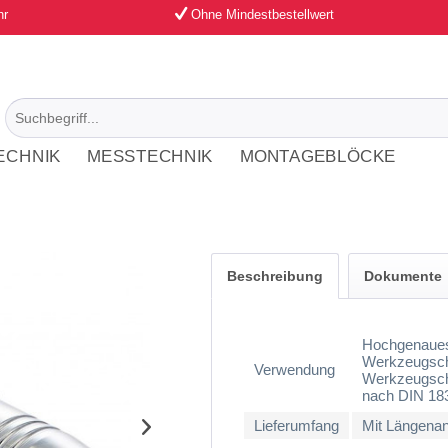
hr
Ohne Mindestbestellwert
ECHNIK
MESSTECHNIK
MONTAGEBLÖCKE
Beschreibung
Dokumente
Hochgenaues
Werkzeugsch
Verwendung
Werkzeugsch
nach DIN 183
Lieferumfang
Mit Längena