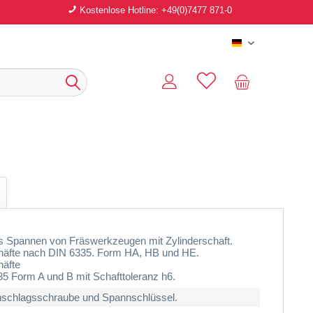
Kostenlose Hotline: +49(0)7477 871-0
Deutsch
 Spannen von Fräswerkzeugen mit Zylinderschaft.
äfte nach DIN 6335. Form HA, HB und HE.
äfte
5 Form A und B mit Schafttoleranz h6.
nschlagsschraube und Spannschlüssel.