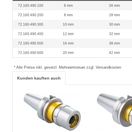
72.160.490.100
6 mm
26 mm
72.160.490.200
8 mm
28 mm
72.160.490.300
10 mm
30 mm
72.160.490.400
12 mm
32 mm
72.160.490.500
16 mm
38 mm
72.160.490.600
20 mm
42 mm
* Alle Preise inkl. gesetzl. Mehrwertsteuer zzgl. Versandkosten
Kunden kauften auch