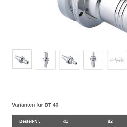
Varianten für BT 40
Bestell-Nr.
d1
d2