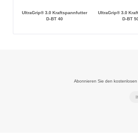
UltraGrip® 3.0 Kraftspannfutter
UltraGrip® 3.0 Kra
D-BT 40
D-BT 5
Abonnieren Sie den kostenlosen 