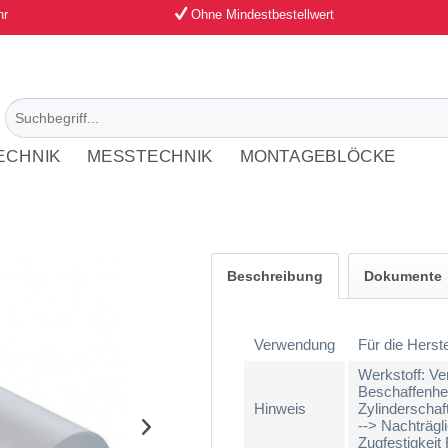
hr
Ohne Mindestbestellwert
ECHNIK
MESSTECHNIK
MONTAGEBLÖCKE
Beschreibung
Dokumente
Verwendung
Für die Hers
Werkstoff: Ve
Beschaffenhei
Hinweis
Zylinderschaf
--> Nachträgl
Zugfestigkei