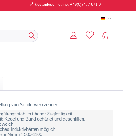
Kostenlose Hotline: +49(0)7477 871-0
Deutsch
tellung von Sonderwerkzeugen.
rgütungsstahl mit hoher Zugfestigkeit
t: Kegel und Bund gehärtet und geschliffen,
t weich
iches Induktivhärten möglich.
t Rm N/mm²: 900-1100