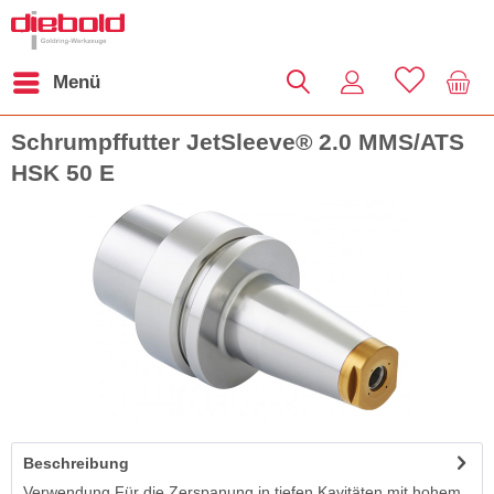
Menü
Schrumpffutter JetSleeve® 2.0 MMS/ATS
HSK 50 E
Beschreibung
Verwendung Für die Zerspanung in tiefen Kavitäten mit hohem