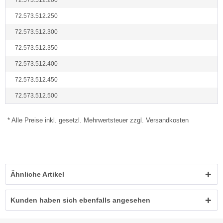
72.573.512.200
72.573.512.250
72.573.512.300
72.573.512.350
72.573.512.400
72.573.512.450
72.573.512.500
* Alle Preise inkl. gesetzl. Mehrwertsteuer zzgl. Versandkosten
Ähnliche Artikel
Kunden haben sich ebenfalls angesehen