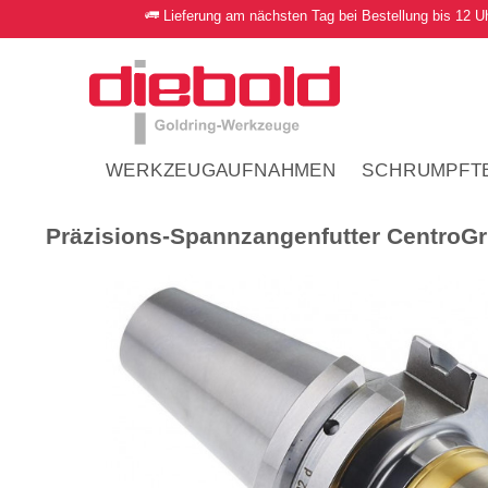
Lieferung am nächsten Tag bei Bestellung bis 12 U
WERKZEUGAUFNAHMEN
SCHRUMPFT
Präzisions-Spannzangenfutter CentroGr