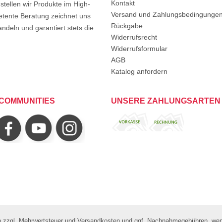
Kontakt
tellen wir Produkte im High-
Versand und Zahlungsbedingunge
etente Beratung zeichnet uns
Rückgabe
ndeln und garantiert stets die
Widerrufsrecht
Widerrufsformular
AGB
Katalog anfordern
COMMUNITIES
UNSERE ZAHLUNGSARTEN
ch zzgl. Mehrwertsteuer und
Versandkosten
und ggf. Nachnahmegebühren, wenn