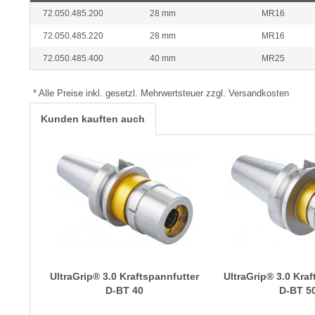
72.050.485.200
28 mm
MR16
72.050.485.220
28 mm
MR16
72.050.485.400
40 mm
MR25
* Alle Preise inkl. gesetzl. Mehrwertsteuer zzgl. Versandkosten
Kunden kauften auch
UltraGrip® 3.0 Kraftspannfutter
UltraGrip® 3.0 Kra
D-BT 40
D-BT 5