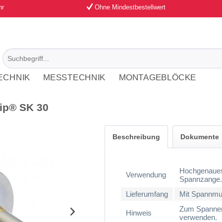
hr
Ohne Mindestbestellwert
ECHNIK
MESSTECHNIK
MONTAGEBLÖCKE
ip® SK 30
Beschreibung
Dokumente
Hochgenaues 
Verwendung
Spannzange
Lieferumfang
Mit Spannmut
Zum Spannen
Hinweis
verwenden.