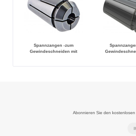
Spannzangen -zum
Spannzange
Gewindeschneiden mit
Gewindeschnei
Innenvierkant, zur
Innenvierkan
Verdrehsicherung
Verdrehsich
Abonnieren Sie den kostenlosen 