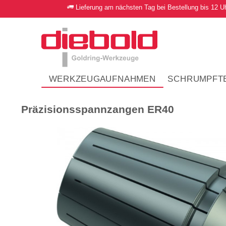
Lieferung am nächsten Tag bei Bestellung bis 12 U
WERKZEUGAUFNAHMEN
SCHRUMPFT
Präzisionsspannzangen ER40