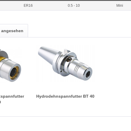
ER16
0.5 - 10
Mini
s angesehen
ftspannfutter
Hydrodehnspannfutter BT 40
0