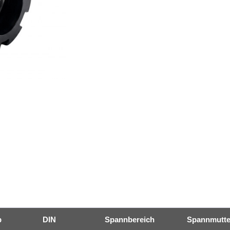
p
DIN
Spannbereich
Spannmutte